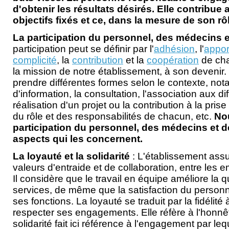
d'obtenir les résultats désirés. Elle contribue a
objectifs fixés et ce, dans la mesure de son rô
La participation du personnel, des médecins e
participation peut se définir par l'
adhésion
, l'
appor
complicité
, la
contribution
et la
coopération
de cha
la mission de notre établissement, à son devenir. 
prendre différentes formes selon le contexte, n
d'information, la consultation, l'association aux d
réalisation d'un projet ou la contribution à la pris
du rôle et des responsabilités de chacun, etc.
Nou
participation du personnel, des médecins et d
aspects qui les concernent.
La loyauté et la solidarité
: L'établissement ass
valeurs d'entraide et de collaboration, entre les 
Il considère que le travail en équipe améliore la q
services, de même que la satisfaction du personn
ses fonctions. La loyauté se traduit par la fidélité 
respecter ses engagements. Elle réfère à l'honnête
solidarité fait ici référence à l'engagement par le